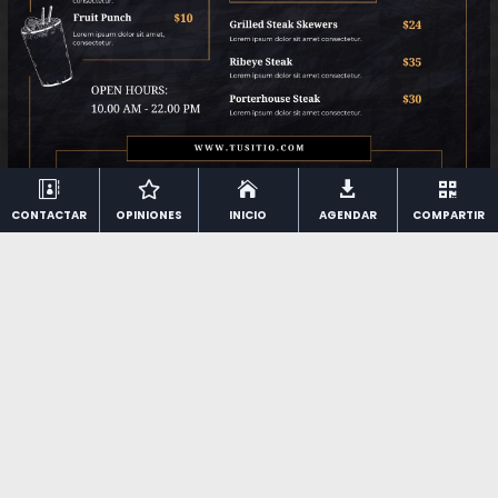
Desarrollado con
por
deMentes Digitales
.





CONTACTAR
OPINIONES
INICIO
AGENDAR
COMPARTIR